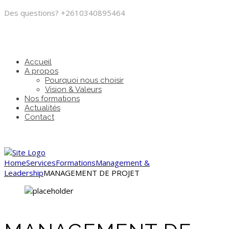
Des questions?
+2610340895464
Accueil
A propos
Pourquoi nous choisir
Vision & Valeurs
Nos formations
Actualités
Contact
Home
Services
Formations
Management &
Leadership
MANAGEMENT DE PROJET